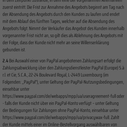
in dem Zeitpunkt zustande, in dem eine der vorgenannten Alternativen
zuerst eintritt. Die Frist zur Annahme des Angebots beginnt am Tag nach
der Absendung des Angebots durch den Kunden zu laufen und endet
mit dem Ablauf des fünften Tages, welcher auf die Absendung des
Angebots folgt. Nimmt der Verkäufer das Angebot des Kunden innerhalb
vorgenannter Frist nicht an, so gilt dies als Ablehnung des Angebots mit
der Folge, dass der Kunde nicht mehr an seine Willenserklärung
gebunden ist.
2.4
Bei Auswahl einer von PayPal angebotenen Zahlungsart erfolgt die
Zahlungsabwicklung über den Zahlungsdienstleister PayPal (Europe) S.à
r.l. et Cie, S.C.A., 22-24 Boulevard Royal, L-2449 Luxembourg (im
Folgenden: „PayPal“), unter Geltung der PayPal-Nutzungsbedingungen,
einsehbar unter
https://www.paypal.com/de/webapps/mpp/ua/useragreement-full oder
- falls der Kunde nicht über ein PayPal-Konto verfügt – unter Geltung
der Bedingungen für Zahlungen ohne PayPal-Konto, einsehbar unter
https://www.paypal.com/de/webapps/mpp/ua/privacywax-full. Zahlt
der Kunde mittels einer im Online-Bestellvorgang auswählbaren von