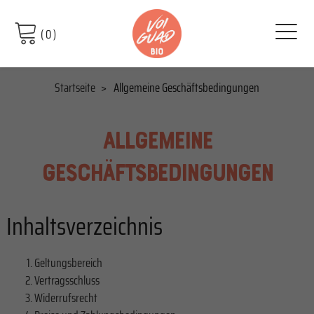
(
0
)
Startseite
Allgemeine Geschäftsbedingungen
ALLGEMEINE
GESCHÄFTSBEDINGUNGEN
Inhaltsverzeichnis
Geltungsbereich
Vertragsschluss
Widerrufsrecht