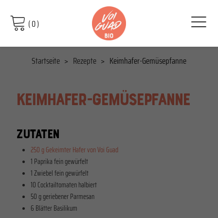
(
0
)
Startseite
Rezepte
Keimhafer-Gemüsepfanne
KEIMHAFER-GEMÜSEPFANNE
ZUTATEN
250 g Gekeimter Hafer von Voi Guad
1 Paprika fein gewürfelt
1 Zwiebel fein gewürfelt
10 Cocktailtomaten halbiert
50 g geriebener Parmesan
6 Blätter Basilikum