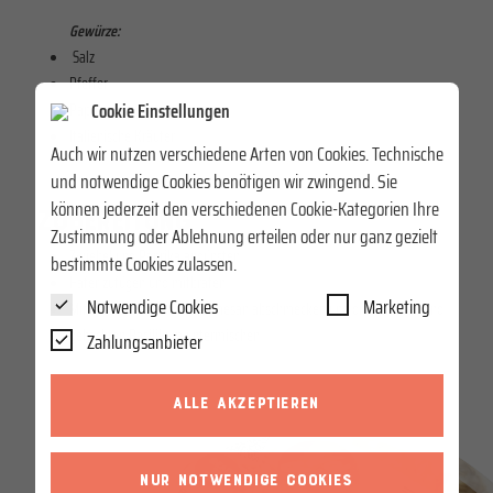
Gewürze:
Salz
Pfeffer
Cookie Einstellungen
Paprika
Italienische Kräuter
Auch wir nutzen verschiedene Arten von Cookies. Technische
und notwendige Cookies benötigen wir zwingend. Sie
können jederzeit den verschiedenen Cookie-Kategorien Ihre
ZUBEREITUNG
Zustimmung oder Ablehnung erteilen oder nur ganz gezielt
Zwiebel und Paprika andünsten
bestimmte Cookies zulassen.
Hafer zufügen und mitbraten
Notwendige Cookies
Marketing
Mit den Gewürzen und Parmesan abschmecken und die Tomaten und
gehackten Basilikum untermischen
Zahlungsanbieter
ALLE AKZEPTIEREN
NUR NOTWENDIGE COOKIES