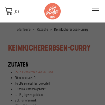
(
0
)
Startseite
Rezepte
Keimkichererbsen-Curry
KEIMKICHERERBSEN-CURRY
ZUTATEN
250 g Kichererbsen von Voi Guad
50 ml neutrales ÖL
1 große Zwiebel fein gewürfelt
2 Knoblauchzehen gehackt
ca. 15 g Ingwer gerieben
2 EL Tomatenmark