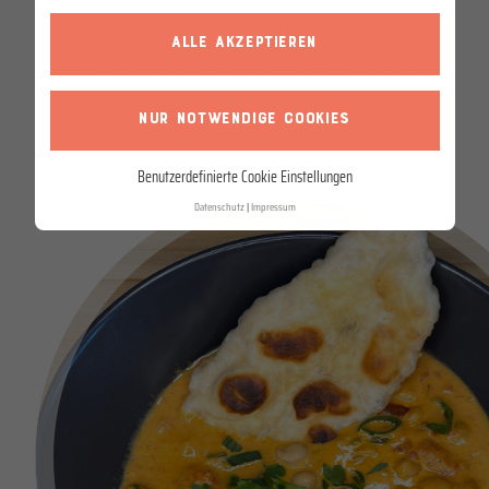
schmoren. Mit Kokosmilch, Tomaten und Wasser ablöschen und einmal
aufkochen lassen und bei geschlossenem Deckel ca. 5 Minuten köcheln
ALLE AKZEPTIEREN
lassen.
Voi Guad Kichererbsen zugeben und für weitere 5 Minuten köcheln
lassen. Mit Salz und Pfeffer abschmecken.
NUR NOTWENDIGE COOKIES
Benutzerdefinierte Cookie Einstellungen
Datenschutz
Impressum