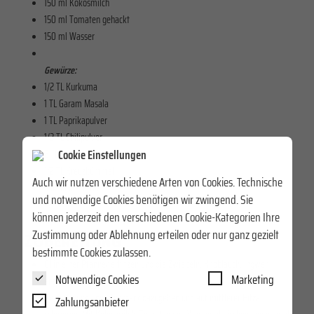
150 ml Kokosmilch
150 ml Tomaten gehackt
150 ml Wasser
Gewürze:
1/2 TL Kurkuma
1 TL Garam Masala
1 TL Paprikapulver
1/2 TL Chilipulver
Cookie Einstellungen
2 TL Korianderpulver
1/2 TL Kreuzkümmel
Auch wir nutzen verschiedene Arten von Cookies. Technische
Salz und Pfeffer
und notwendige Cookies benötigen wir zwingend. Sie
können jederzeit den verschiedenen Cookie-Kategorien Ihre
Zustimmung oder Ablehnung erteilen oder nur ganz gezielt
ZUBEREITUNG
bestimmte Cookies zulassen.
Öl in einer Pfanner erhitzen und die Zwiebeln, Knoblauch, Ingwer
Notwendige Cookies
Marketing
anschwitzen.
Gewürze und Tomatenmark dazugeben und auf mittlerer Hitze
Zahlungsanbieter