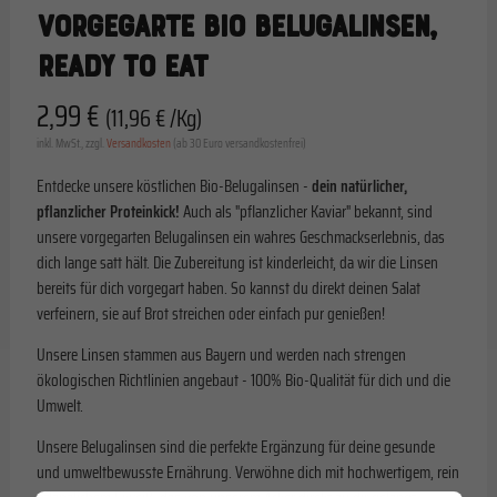
VORGEGARTE BIO BELUGALINSEN,
READY TO EAT
2,99 €
(11,96 € /Kg)
inkl. MwSt., zzgl.
Versandkosten
(ab 30 Euro versandkostenfrei)
Entdecke unsere köstlichen Bio-Belugalinsen -
dein natürlicher,
pflanzlicher Proteinkick!
Auch als "pflanzlicher Kaviar" bekannt, sind
unsere vorgegarten Belugalinsen ein wahres Geschmackserlebnis, das
dich lange satt hält. Die Zubereitung ist kinderleicht, da wir die Linsen
bereits für dich vorgegart haben. So kannst du direkt deinen Salat
verfeinern, sie auf Brot streichen oder einfach pur genießen!
Unsere Linsen stammen aus Bayern und werden nach strengen
ökologischen Richtlinien angebaut - 100% Bio-Qualität für dich und die
Umwelt.
Unsere Belugalinsen sind die perfekte Ergänzung für deine gesunde
und umweltbewusste Ernährung. Verwöhne dich mit hochwertigem, rein