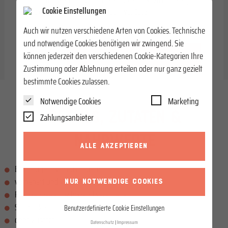
pflanzlichem Eiweiß, das von unserem Acker direkt zu dir gelangt -
Cookie Einstellungen
natürlich, transparent und unverfälscht, Voi Guad.
Auch wir nutzen verschiedene Arten von Cookies. Technische
und notwendige Cookies benötigen wir zwingend. Sie
können jederzeit den verschiedenen Cookie-Kategorien Ihre
IN DEN WARENKORB
Zustimmung oder Ablehnung erteilen oder nur ganz gezielt
bestimmte Cookies zulassen.
Notwendige Cookies
Marketing
DETAILS, ZUTATEN &
Zahlungsanbieter
NÄHRWERTE
ALLE AKZEPTIEREN
Bio-Belugalinsen aus Bayern
vorgegart und verzehrfertig
NUR NOTWENDIGE COOKIES
Pflanzenbasiert, schonend verarbeitet
Schmackhaft
Benutzerdefinierte Cookie Einstellungen
ohne Zusätze
Datenschutz
Impressum