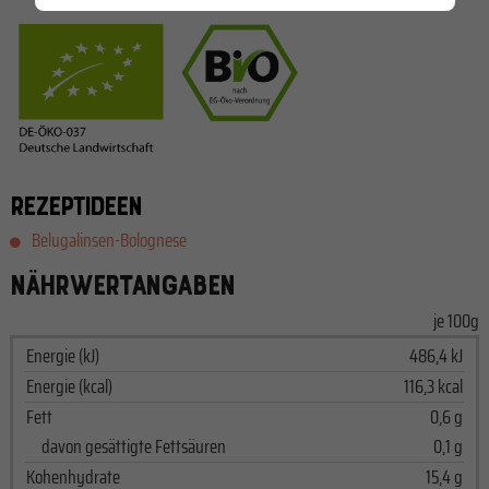
REZEPTIDEEN
Belugalinsen-Bolognese
NÄHRWERTANGABEN
je 100g
Energie (kJ)
486,4 kJ
Energie (kcal)
116,3 kcal
Fett
0,6 g
davon gesättigte Fettsäuren
0,1 g
Kohenhydrate
15,4 g