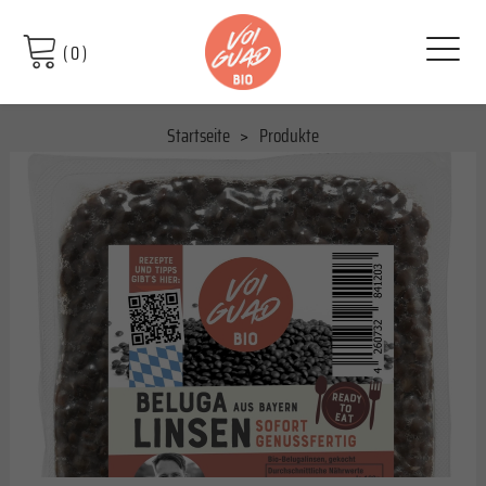
(
0
)
Startseite
Produkte
Vorgegarte Bio Belugalinsen, ready to eat